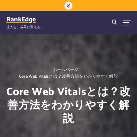
コ
ン
テ
RankEdge
ン
流入を、成果に変える。
ツ
へ
ス
キ
ッ
プ
ホームページ
Core Web Vitalsとは？改善方法をわかりやすく解説
Core Web Vitalsとは？改
善方法をわかりやすく解
説