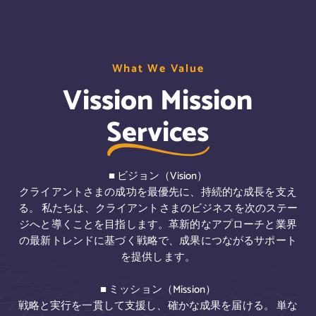
W
W
W
h
h
h
a
a
a
t
t
t
W
W
W
e
e
e
V
V
V
a
a
a
l
l
l
u
u
u
e
e
e
Vission Mission
Services
■ ビジョン（Vision）
クライアントさまの成功を最優先に、持続的な成長を支え
る。 私たちは、クライアントさまのビジネスを次のステー
ジへと導くことを目指します。革新的なアプローチと業界
の最新トレンドに基づく戦略で、成果につながるサポート
を提供します。
■ ミッション（Mission）
戦略と実行を一貫して支援し、確かな成果を届ける。 単な