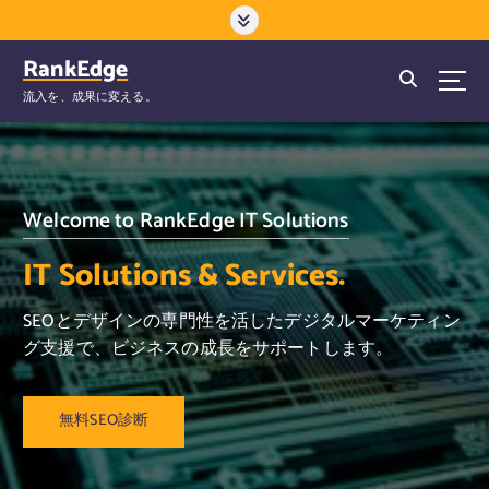
コ
ン
テ
RankEdge
ン
流入を、成果に変える。
ツ
へ
ス
キ
ッ
Welcome to RankEdge IT Solutions
プ
IT Solutions & Services.
SEOとデザインの専門性を活したデジタルマーケティン
グ支援で、ビジネスの成長をサポートします。