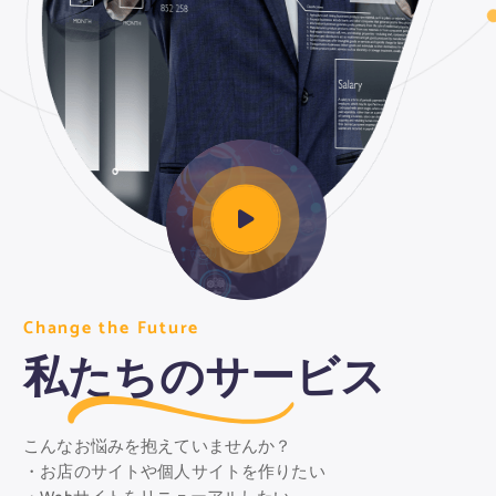
C
C
C
h
h
h
a
a
a
n
n
n
g
g
g
e
e
e
t
t
t
h
h
h
e
e
e
F
F
F
u
u
u
t
t
t
u
u
u
r
r
r
e
e
e
私
たちのサー
ビス
こんなお悩みを抱えていませんか？
・お店のサイトや個人サイトを作りたい