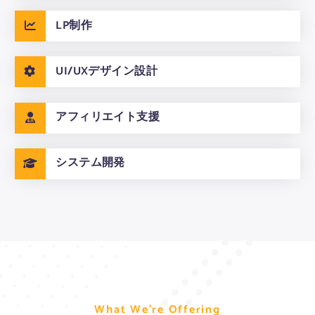
LP制作
UI/UXデザイン設計
アフィリエイト支援
システム開発
W
W
W
h
h
h
a
a
a
t
t
t
W
W
W
e
e
e
’
’
’
r
r
r
e
e
e
O
O
O
f
f
f
f
f
f
e
e
e
r
r
r
i
i
i
n
n
n
g
g
g