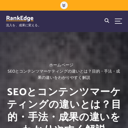
コ
ン
テ
RankEdge
ン
流入を、成果に変える。
ツ
へ
ス
キ
ッ
プ
ホームページ
SEOとコンテンツマーケティングの違いとは？目的・手法・成
果の違いをわかりやすく解説
SEOとコンテンツマーケ
ティングの違いとは？目
的・手法・成果の違いを